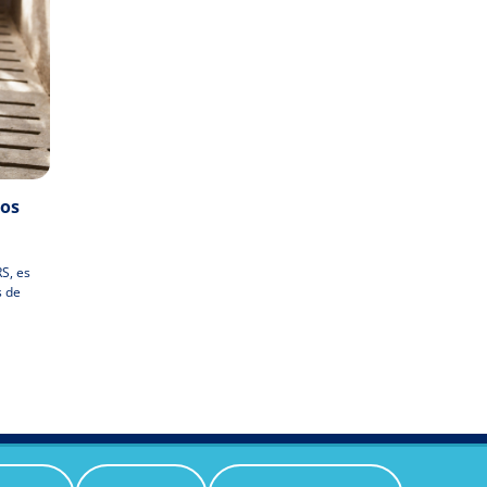
los
S, es
s de
ookies