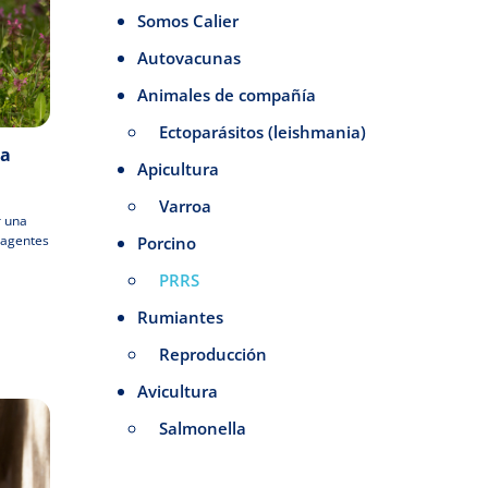
Somos Calier
Autovacunas
Animales de compañía
Ectoparásitos (leishmania)
la
Apicultura
Varroa
r una
 agentes
Porcino
PRRS
Rumiantes
Reproducción
Avicultura
Salmonella