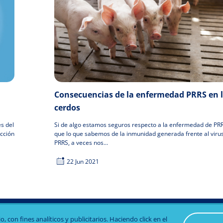
Consecuencias de la enfermedad PRRS en 
a
cerdos
es del
Si de algo estamos seguros respecto a la enfermedad de PRR
cción
que lo que sabemos de la inmunidad generada frente al viru
PRRS, a veces nos...
22 Jun 2021
 con fines analíticos y publicitarios. Haciendo click en el
Aviso legal
Política de privacidad
Política de c