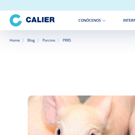
Pasar
al
contenido
INTER
CONÓCENOS
principal
Sobrescribir
Home
Blog
Porcino
PRRS
enlaces
de
ayuda
a
la
navegación