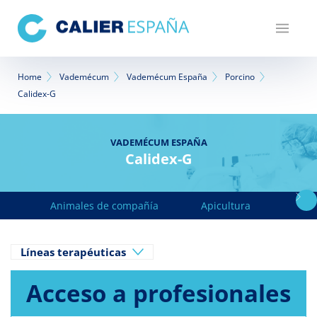
Pasar
al
contenido
principal
Sobrescribir
Home
Vademécum
Vademécum España
Porcino
Calidex-G
enlaces
de
VADEMÉCUM ESPAÑA
ayuda
Calidex-G
a
la
Animales de compañía
Apicultura
Avicu
navegación
Líneas terapéuticas
Acceso a profesionales